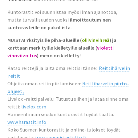
Kuntorastit voi suunnistaa myös ilman ajanottoa,
mutta turvallisuuden vuoksi
ilmoittautuminen
kuntorasteille on pakollista.
MUISTA! Yksityisille piha-alueille (
oliivinvihreä
) ja
karttaan merkityille kielletyille alueille (
violetti
vinoviivoitus
) meno on kielletty!
Katso reittejä ja laita oma reittisi tänne:
Reittihärvelin
reitit
Ohjeita oman reitin piirtämiseen:
Reittihärvelin
piirto-
ohjeet ,
Livelox -reittipalvelu: Tutustu siihen ja lataa sinne oma
reitti:
livelox.com
Hämeenlinnan seudun kuntorastit löydät täältä:
www.hsrastit.info
Koko Suomen kuntorastit ja online-tulokset löydät
rastilipusta:
irma.suunnistusliitto.fi