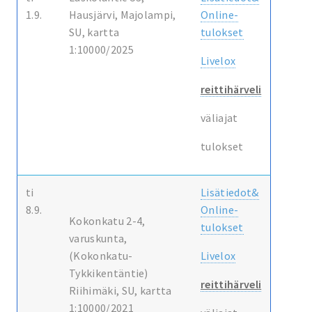
1.9.
Hausjärvi, Majolampi,
Online-
SU, kartta
tulokset
1:10000/2025
Livelox
reittihärveli
väliajat
tulokset
ti
Lisätiedot&
8.9.
Online-
Kokonkatu 2-4,
tulokset
varuskunta,
(Kokonkatu-
Livelox
Tykkikentäntie)
reittihärveli
Riihimäki, SU, kartta
1:10000/2021