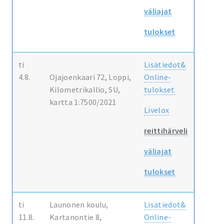
väliajat
tulokset
ti
Lisätiedot&
4.8.
Ojajoenkaari 72, Loppi,
Online-
Kilometrikallio, SU,
tulokset
kartta 1:7500/2021
Livelox
reittihärveli
väliajat
tulokset
ti
Launonen koulu,
Lisätiedot&
11.8.
Kartanontie 8,
Online-