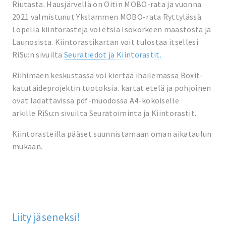
Riutasta. Hausjärvellä on Oitin MOBO-rata ja vuonna
2021 valmistunut Ykslammen MOBO-rata Ryttylässä.
Lopella kiintorasteja voi etsiä Isokorkeen maastosta ja
Launosista. Kiintorastikartan voit tulostaa itsellesi
RiSu:n sivuilta
Seuratiedot ja Kiintorastit.
Riihimäen keskustassa voi kiertää ihailemassa Boxit-
katutaideprojektin tuotoksia. kartat etelä ja pohjoinen
ovat ladattavissa pdf-muodossa A4-kokoiselle
arkille RiSu:n sivuilta Seuratoiminta ja Kiintorastit.
Kiintorasteilla pääset suunnistamaan oman aikataulun
mukaan.
Liity jäseneksi!