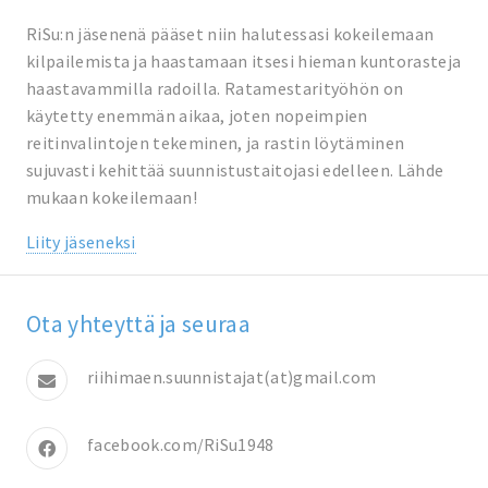
RiSu:n jäsenenä pääset niin halutessasi kokeilemaan
kilpailemista ja haastamaan itsesi hieman kuntorasteja
haastavammilla radoilla. Ratamestarityöhön on
käytetty enemmän aikaa, joten nopeimpien
reitinvalintojen tekeminen, ja rastin löytäminen
sujuvasti kehittää suunnistustaitojasi edelleen. Lähde
mukaan kokeilemaan!
Liity jäseneksi
Ota yhteyttä ja seuraa
riihimaen.suunnistajat(at)gmail.com
facebook.com/RiSu1948