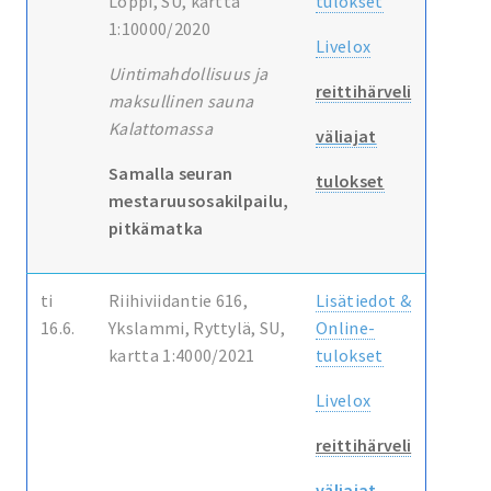
Loppi, SU, kartta
tulokset
1:10000/2020
Livelox
Uintimahdollisuus ja
reittihärveli
maksullinen sauna
Kalattomassa
väliajat
Samalla seuran
tulokset
mestaruusosakilpailu,
pitkämatka
ti
Riihiviidantie 616,
Lisätiedot &
16.6.
Ykslammi, Ryttylä, SU,
Online-
kartta 1:4000/2021
tulokset
Livelox
reittihärveli
väliajat