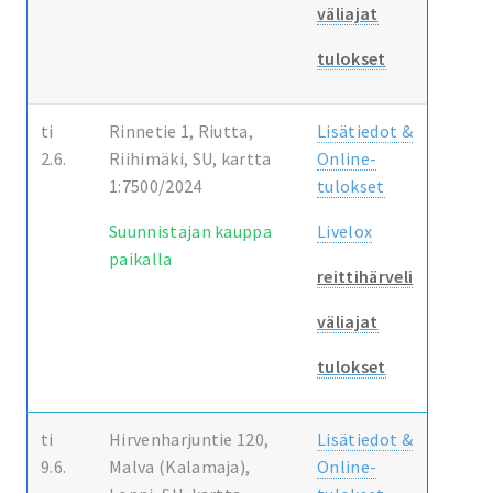
väliajat
tulokset
ti
Rinnetie 1, Riutta,
Lisätiedot &
2.6.
Riihimäki, SU, kartta
Online-
1:7500/2024
tulokset
Suunnistajan kauppa
Livelox
paikalla
reittihärveli
väliajat
tulokset
ti
Hirvenharjuntie 120,
Lisätiedot &
9.6.
Malva (Kalamaja),
Online-