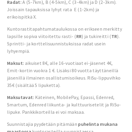
Radat:
A (5-7km), B (4-5km), C (3-4km) ja D (2-3km).
Joissain tapauksissa lyhyt rata E (1-2km) ja
erikoispitkä X.
Kuntorastitapahtumataulukossa
on erikseen merkitty
lapsille sopiva viitoitettu rasti- (
RR
) ja tukireitti (
TR
).
Sprintti- ja korttelisuunnistuksissa radat usein
lyhyempiä.
Maksut:
aikuiset 8€, alle 16-vuotiaat ei-jäsenet 4€,
Emit-kortin vuokra 1 €. Lisäksi 80 vuotta täyttäneillä
jäsenillä ilmainen osallistumisoikeus. RiSu-lippuvihko
35€ (sisältää 5 lipuketta).
Maksutavat:
Käteinen, MobilePay, Epassi, Edenred,
Smartum, Edenred liikunta- ja kulttuurisetelit ja RiSu-
lipuke. Pankkikorteilla ei voi maksaa.
Suunnistajia pyydetään pitämään
puhelinta mukana
maastossa
kuntorasteilla suunnistaessa.