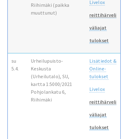
Livelox
Riihimäki (paikka
muuttunut)
reittihärveli
väliajat
tulokset
su
Urheilupuisto-
Lisätiedot &
5.4.
Keskusta
Online-
(Urheilutalo), SU,
tulokset
kartta 1:5000/2021
Livelox
Pohjolankatu 6,
Riihimäki
reittihärveli
väliajat
tulokset