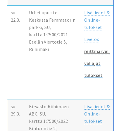
su
Urheilupuisto-
Lisätiedot &
22.3.
Keskusta Femmatorin
Online-
parkki, SU,
tulokset
kartta 1:7500/2021
Livelox
Etelän Viertotie 5,
Riihimäki
reittihärveli
väliajat
tulokset
su
Kirvasto Riihimäen
Lisätiedot &
29.3.
ABC, SU,
Online-
kartta 1:7500/2022
tulokset
Kinturintie 2,