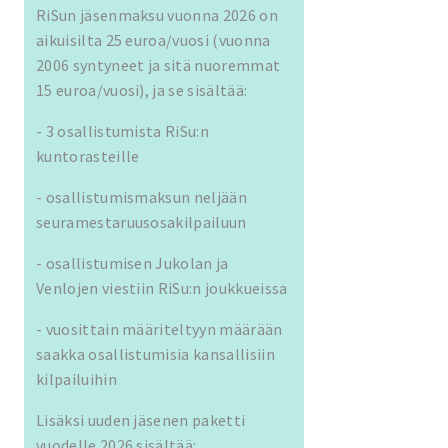
RiSun jäsenmaksu vuonna 2026 on
aikuisilta 25 euroa/vuosi (vuonna
2006 syntyneet ja sitä nuoremmat
15 euroa/vuosi), ja se sisältää:
- 3 osallistumista RiSu:n
kuntorasteille
- osallistumismaksun neljään
seuramestaruusosakilpailuun
- osallistumisen Jukolan ja
Venlojen viestiin RiSu:n joukkueissa
- vuosittain määriteltyyn määrään
saakka osallistumisia kansallisiin
kilpailuihin
Lisäksi uuden jäsenen paketti
vuodelle 2026 sisältää: