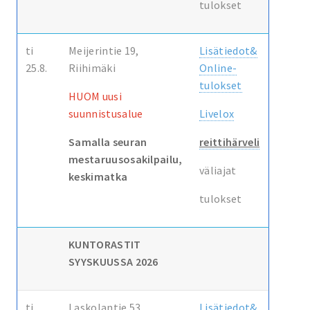
tulokset
ti
Meijerintie 19,
Lisätiedot&
25.8.
Riihimäki
Online-
tulokset
HUOM uusi
suunnistusalue
Livelox
Samalla seuran
reittihärveli
mestaruusosakilpailu,
väliajat
keskimatka
tulokset
KUNTORASTIT
SYYSKUUSSA 2026
ti
Laskolantie 53,
Lisätiedot&