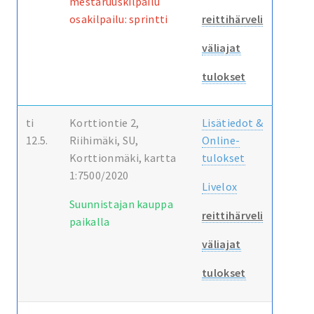
mestaruuskilpailu
osakilpailu: sprintti
reittihärveli
väliajat
tulokset
ti
Korttiontie 2,
Lisätiedot &
12.5.
Riihimäki, SU,
Online-
Korttionmäki, kartta
tulokset
1:7500/2020
Livelox
Suunnistajan kauppa
reittihärveli
paikalla
väliajat
tulokset