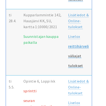
ti
Kupparlammintie 142,
Lisätiedot &
28.4.
Hausjärvi KK, SU,
Online-
kartta 1:10000/2021
tulokset
Suunnistajan kauppa
Livelox
paikalla
reittihärveli
väliajat
tulokset
ti
Opintie 6, Loppi kk
Lisätiedot &
5.5.
Online-
sprintti
tulokset
seuran
Livelox