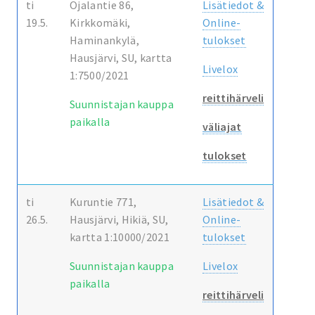
ti
Ojalantie 86,
Lisätiedot &
19.5.
Kirkkomäki,
Online-
Haminankylä,
tulokset
Hausjärvi, SU, kartta
Livelox
1:7500/2021
reittihärveli
Suunnistajan kauppa
paikalla
väliajat
tulokset
ti
Kuruntie 771,
Lisätiedot &
26.5.
Hausjärvi, Hikiä, SU,
Online-
kartta 1:10000/2021
tulokset
Suunnistajan kauppa
Livelox
paikalla
reittihärveli