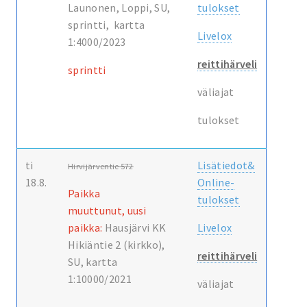
Launonen, Loppi, SU,
tulokset
sprintti, kartta
Livelox
1:4000/2023
reittihärveli
sprintti
väliajat
tulokset
ti
Lisätiedot&
Hirvijärventie 572
18.8.
Online-
Paikka
tulokset
muuttunut,
uusi
paikka:
Hausjärvi KK
Livelox
Hikiäntie 2 (kirkko),
reittihärveli
SU, kartta
1:10000/2021
väliajat