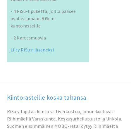
- 4 RiSu-lipuketta, joilla pääsee
osallistumaan RiSu:n
kuntorasteille
- 2 Karttamuovia
Liity RiSu:n jäseneksi
Kiintorasteille koska tahansa
RiSu ylläpitää kiintorastiverkostoa, johon kuuluvat
Riihimäellä Varuskunta, Keskusurheilupuisto ja Uhkola.
Suomen ensimmäinen MOBO-rata löytyy Riihimäeltä