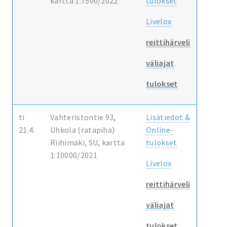
kartta 1:7500/2022
tulokset
Livelox
reittihärveli
väliajat
tulokset
ti
Vahteristontie 93,
Lisätiedot &
21.4.
Uhkola (ratapiha)
Online-
Riihimäki, SU, kartta
tulokset
1:10000/2021
Livelox
reittihärveli
väliajat
tulokset