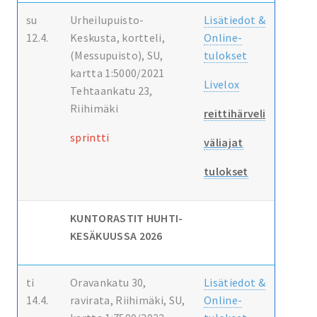
su
Urheilupuisto-
Lisätiedot &
12.4.
Keskusta, kortteli,
Online-
(Messupuisto), SU,
tulokset
kartta 1:5000/2021
Livelox
Tehtaankatu 23,
Riihimäki
reittihärveli
sprintti
väliajat
tulokset
KUNTORASTIT HUHTI-
KESÄKUUSSA 2026
ti
Oravankatu 30,
Lisätiedot &
14.4.
ravirata, Riihimäki, SU,
Online-