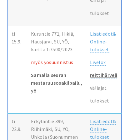
väliajat
tulokset
ti
Kuruntie 771, Hikiä,
Lisätiedot&
15.9.
Hausjärvi, SU, YÖ,
Online-
kartta 1:7500/2023
tulokset
myös yösuunnistus
Livelox
Samalla seuran
reittihärveli
mestaruusosakilpailu,
väliajat
yö
tulokset
ti
Erkyläntie 399,
Lisätiedot&
22.9.
Riihimäki, SU, YÖ,
Online-
Uhkola (Suonummen
tulokset