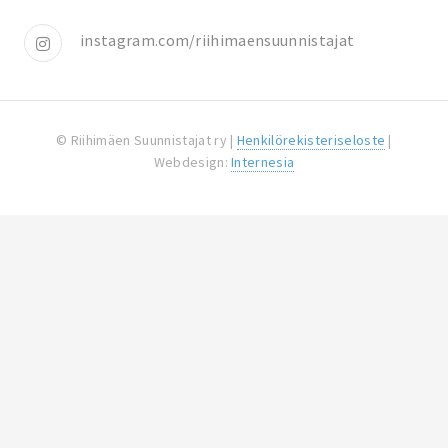
instagram.com/riihimaensuunnistajat
© Riihimäen Suunnistajat ry |
Henkilörekisteriseloste
|
Webdesign:
Internesia