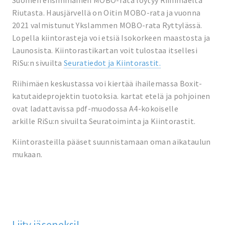
Suomen ensimmäinen MOBO-rata löytyy Riihimäeltä
Riutasta. Hausjärvellä on Oitin MOBO-rata ja vuonna
2021 valmistunut Ykslammen MOBO-rata Ryttylässä.
Lopella kiintorasteja voi etsiä Isokorkeen maastosta ja
Launosista. Kiintorastikartan voit tulostaa itsellesi
RiSu:n sivuilta
Seuratiedot ja Kiintorastit.
Riihimäen keskustassa voi kiertää ihailemassa Boxit-
katutaideprojektin tuotoksia. kartat etelä ja pohjoinen
ovat ladattavissa pdf-muodossa A4-kokoiselle
arkille RiSu:n sivuilta Seuratoiminta ja Kiintorastit.
Kiintorasteilla pääset suunnistamaan oman aikataulun
mukaan.
Liity jäseneksi!