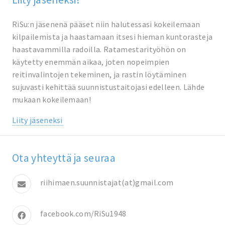
RiSu:n jäsenenä pääset niin halutessasi kokeilemaan
kilpailemista ja haastamaan itsesi hieman kuntorasteja
haastavammilla radoilla. Ratamestarityöhön on
käytetty enemmän aikaa, joten nopeimpien
reitinvalintojen tekeminen, ja rastin löytäminen
sujuvasti kehittää suunnistustaitojasi edelleen. Lähde
mukaan kokeilemaan!
Liity jäseneksi
Ota yhteyttä ja seuraa
riihimaen.suunnistajat(at)gmail.com
facebook.com/RiSu1948