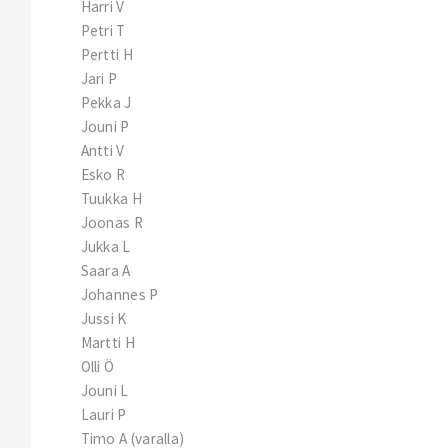
Harri V
Petri T
Pertti H
Jari P
Pekka J
Jouni P
Antti V
Esko R
Tuukka H
Joonas R
Jukka L
Saara A
Johannes P
Jussi K
Martti H
Olli Ö
Jouni L
Lauri P
Timo A (varalla)