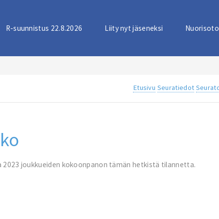
R-suunnistus 22.8.2026
Liity nyt jäseneksi
Nuorisoto
Etusivu
Seuratiedot
Seurato
ako
ola 2023 joukkueiden kokoonpanon tämän hetkistä tilannetta.