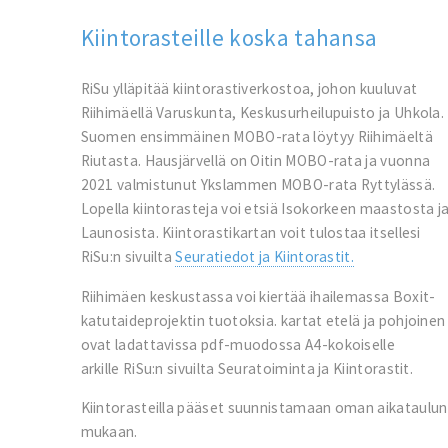
Kiintorasteille koska tahansa
RiSu ylläpitää kiintorastiverkostoa, johon kuuluvat
Riihimäellä Varuskunta, Keskusurheilupuisto ja Uhkola.
Suomen ensimmäinen MOBO-rata löytyy Riihimäeltä
Riutasta. Hausjärvellä on Oitin MOBO-rata ja vuonna
2021 valmistunut Ykslammen MOBO-rata Ryttylässä.
Lopella kiintorasteja voi etsiä Isokorkeen maastosta j
Launosista. Kiintorastikartan voit tulostaa itsellesi
RiSu:n sivuilta
Seuratiedot ja Kiintorastit.
Riihimäen keskustassa voi kiertää ihailemassa Boxit-
katutaideprojektin tuotoksia. kartat etelä ja pohjoinen
ovat ladattavissa pdf-muodossa A4-kokoiselle
arkille RiSu:n sivuilta Seuratoiminta ja Kiintorastit.
Kiintorasteilla pääset suunnistamaan oman aikataulun
mukaan.