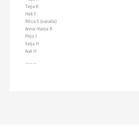
Teija K
Heli Y
Ritva S (varalla)
Anna-Kaisa K
Pirjo I
Seija H
Auli H
------