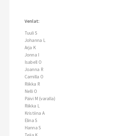
Venlat:
Tuuli S
Johanna L
Arja K
Jonna I
Isabell O
Joanna R
Camilla O
Riikka R
Nelli O
Päivi M (varalla)
Riikka L
Kristiina A
Elina S
Hanna S
Teija K