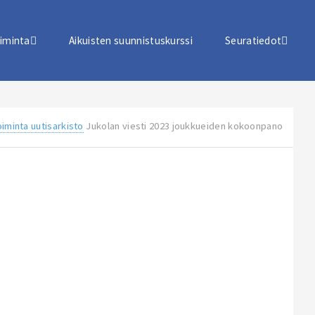
iminta
Aikuisten suunnistuskurssi
Seuratiedot
iminta uutisarkisto
Jukolan viesti 2023 joukkueiden kokoonpano