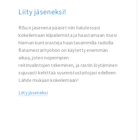
Liity jäseneksi!
RiSu:n jäsenenä pääset niin halutessasi
kokeilemaan kilpailemista ja haastamaan itsesi
hieman kuntorasteja haastavammilla radoilla.
Ratamestarityöhön on käytetty enemmän
aikaa, joten nopeimpien
a
reitinvalintojen tekeminen, ja rastin löytäminen
sujuvasti kehittää suunnistustaitojasi edelleen.
Lähde mukaan kokeilemaan!
Liity jäseneksi